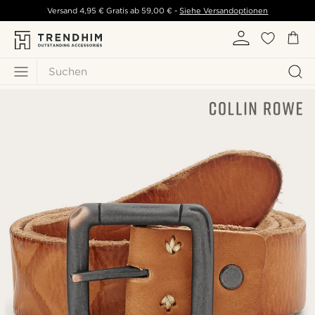
Versand
4,95 €
Gratis ab
59,00 €
-
Siehe Versandoptionen
Suchen