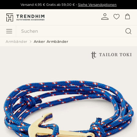
Versand
4,95 €
Gratis ab
59,00 €
-
Siehe Versandoptionen
Suchen
Armbänder
Anker Armbänder