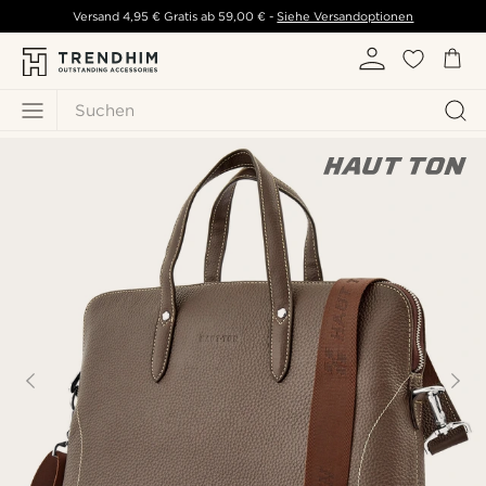
Versand
4,95 €
Gratis ab
59,00 €
-
Siehe Versandoptionen
Suchen