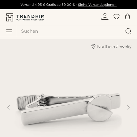
Versand
4,95 €
Gratis ab
59,00 €
-
Siehe Versandoptionen
Suchen