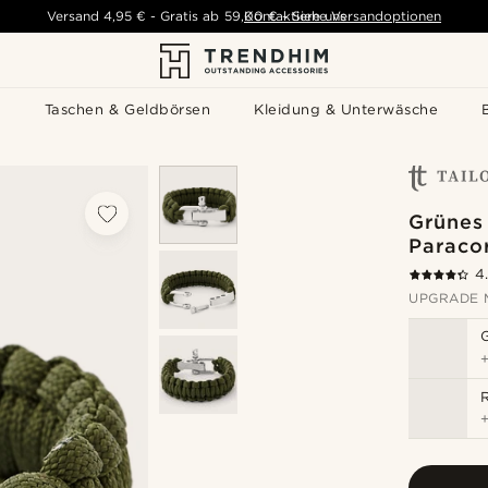
Versand
4,95 €
-
Gratis ab
59,00 €
Kontaktiere uns
-
Siehe Versandoptionen
s
Taschen & Geldbörsen
Kleidung & Unterwäsche
Grünes 
Paraco
4
UPGRADE 
R