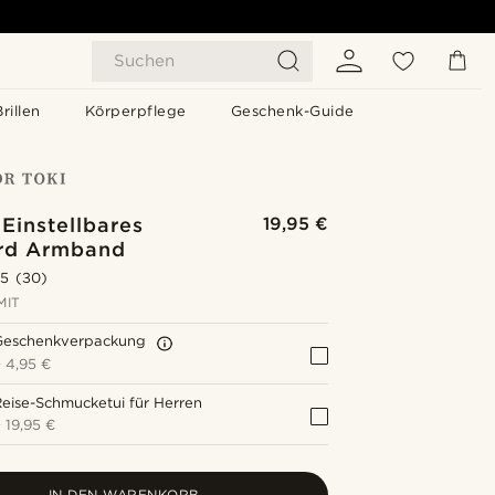
Suchen
Brillen
Körperpflege
Geschenk-Guide
Einstellbares
19,95 €
rd Armband
.5
(30)
MIT
Geschenkverpackung
+
4,95 €
eise-Schmucketui für Herren
+
19,95 €
IN DEN WARENKORB