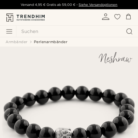
Versand
4,95 €
Gratis ab
59,00 €
-
Siehe Versandoptionen
Suchen
Armbänder
Perlenarmbänder