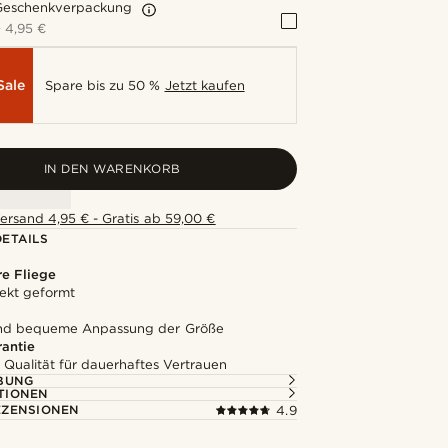
Geschenkverpackung
+
4,95 €
Sale
Spare bis zu 50 %
Jetzt kaufen
IN DEN WARENKORB
ersand 4,95 € - Gratis ab 59,00 €
ETAILS
e Fliege
ekt geformt
und bequeme Anpassung der Größe
rantie
 Qualität für dauerhaftes Vertrauen
BUNG
TIONEN
ZENSIONEN
4.9