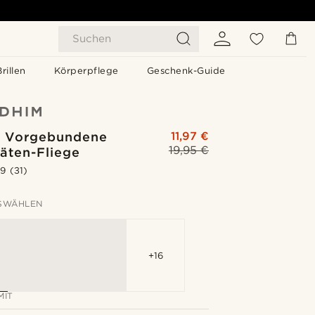
Suchen
Brillen
Körperpflege
Geschenk-Guide
t Vorgebundene
11,97 €
19,95 €
äten-Fliege
.9
(31)
SWÄHLEN
+16
MIT