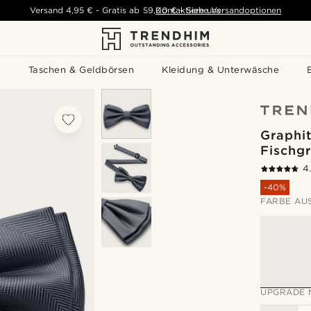
Versand
4,95 €
-
Gratis ab
59,00 €
Kontaktiere uns
-
Siehe Versandoptionen
s
Taschen & Geldbörsen
Kleidung & Unterwäsche
Graphi
Fischgr
4
-40%
FARBE AU
UPGRADE 