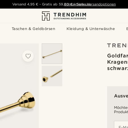
Versand
4,95 €
-
Gratis ab
59,00 €
Kontaktiere uns
-
Siehe Versandoptionen
s
Taschen & Geldbörsen
Kleidung & Unterwäsche
Goldfa
Kragen
schwar
Ausve
Möchtes
Produkt
E-Ma