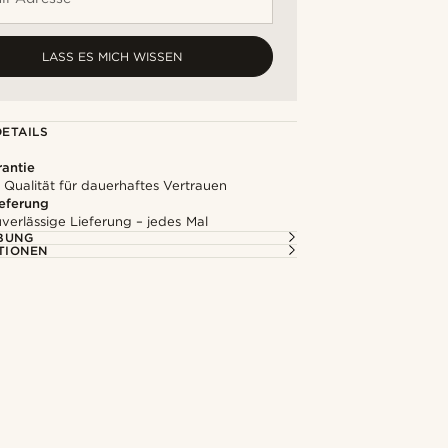
LASS ES MICH WISSEN
ETAILS
rantie
 Qualität für dauerhaftes Vertrauen
ieferung
uverlässige Lieferung – jedes Mal
BUNG
TIONEN