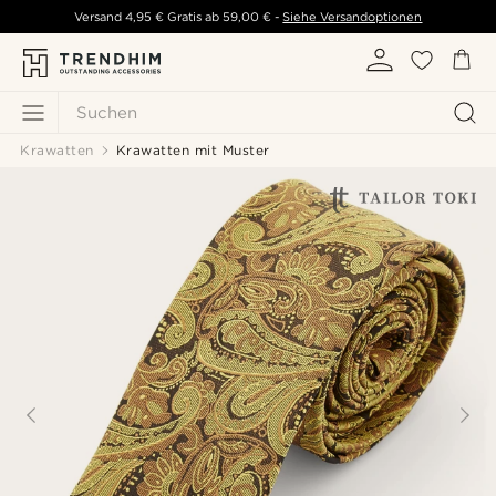
Versand
4,95 €
Gratis ab
59,00 €
-
Siehe Versandoptionen
Suchen
Krawatten
Krawatten mit Muster