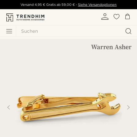
Versand
4,95 €
Gratis ab
59,00 €
-
Siehe Versandoptionen
Suchen