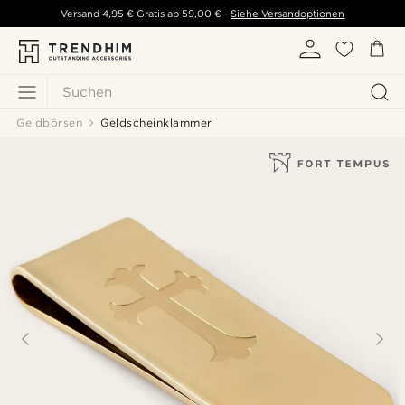
Versand
4,95 €
Gratis ab
59,00 €
-
Siehe Versandoptionen
Suchen
Geldbörsen
Geldscheinklammer