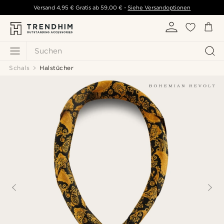
Versand
4,95 €
Gratis ab
59,00 €
-
Siehe Versandoptionen
Suchen
Schals
Halstücher