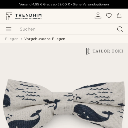
Versand
4,95 €
Gratis ab
59,00 €
-
Siehe Versandoptionen
Suchen
Fliegen
Vorgebundene Fliegen