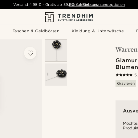
Versand
4,95 €
-
Gratis ab
59,00 €
Kontaktiere uns
-
Siehe Versandoptionen
s
Taschen & Geldbörsen
Kleidung & Unterwäsche
Glamur
Blumen
5
Gravieren
Ausve
Möchtes
Produkt