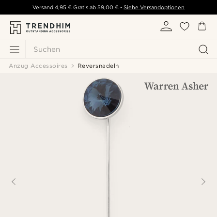
Versand
4,95 €
Gratis ab
59,00 €
-
Siehe Versandoptionen
Suchen
Anzug Accessoires
Reversnadeln