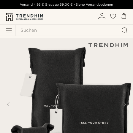
Versand
4,95 €
Gratis ab
59,00 €
-
Siehe Versandoptionen
Suchen