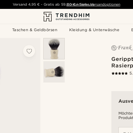
Versand
4,95 €
-
Gratis ab
59,00 €
Kontaktiere uns
-
Siehe Versandoptionen
s
Taschen & Geldbörsen
Kleidung & Unterwäsche
Gerippt
Rasierp
5
Ausve
Möchtes
Produkt