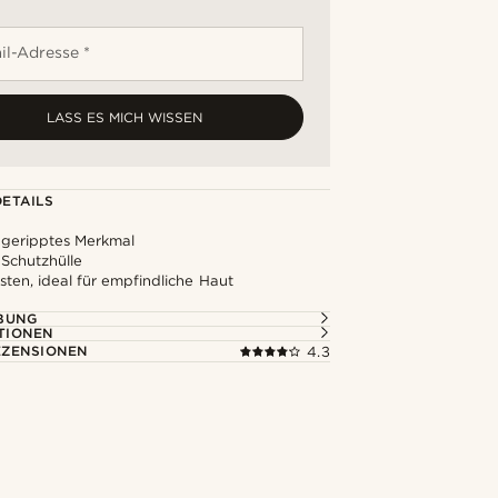
il-Adresse *
LASS ES MICH WISSEN
ETAILS
s geripptes Merkmal
Schutzhülle
ten, ideal für empfindliche Haut
BUNG
TIONEN
ZENSIONEN
4.3