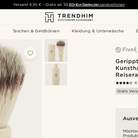
Versand
4,95 €
-
Gratis ab
59,00 €
Kontaktiere uns
-
Siehe Versandoptionen
s
Taschen & Geldbörsen
Kleidung & Unterwäsche
Geripp
Kunsth
Reisera
4
Gratis Ver
Ausve
Möchtes
Produkt