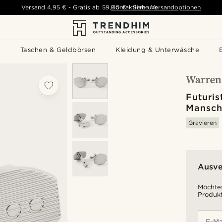
Versand
4,95 €
-
Gratis ab
59,00 €
Kontaktiere uns
-
Siehe Versandoptionen
s
Taschen & Geldbörsen
Kleidung & Unterwäsche
Futuris
Mansch
Gravieren
Ausve
Möchtes
Produkt
E-Ma