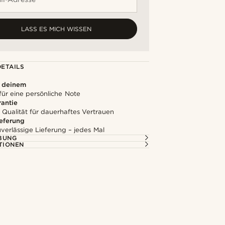
LASS ES MICH WISSEN
ETAILS
u deinem
für eine persönliche Note
rantie
 Qualität für dauerhaftes Vertrauen
ieferung
uverlässige Lieferung – jedes Mal
BUNG
TIONEN