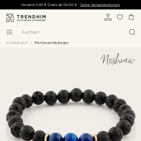
Versand
4,95 €
Gratis ab
59,00 €
-
Siehe Versandoptionen
Suchen
Armbänder
Perlenarmbänder