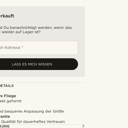
rkauft
t Du benachrichtigt werden, wenn das
 wieder auf Lager ist?
il-Adresse *
LASS ES MICH WISSEN
ETAILS
e Fliege
ekt geformt
und bequeme Anpassung der Größe
rantie
 Qualität für dauerhaftes Vertrauen
BUNG