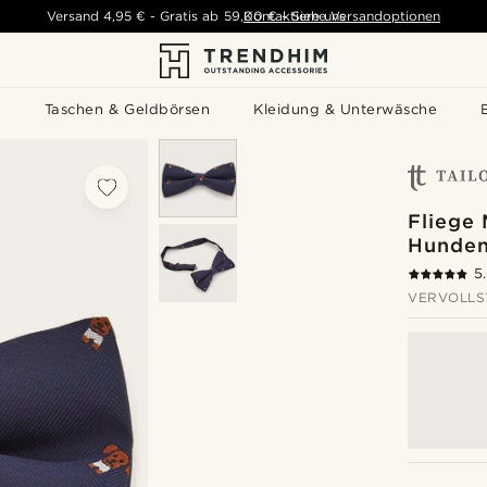
Versand
4,95 €
-
Gratis ab
59,00 €
Kontaktiere uns
-
Siehe Versandoptionen
s
Taschen & Geldbörsen
Kleidung & Unterwäsche
Fliege
Hunde
5
VERVOLLS