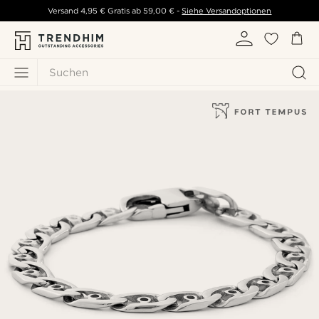
Versand
4,95 €
Gratis ab
59,00 €
-
Siehe Versandoptionen
Suchen