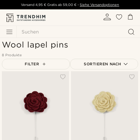
Versand
4,95 €
Gratis ab
59,00 €
-
Siehe Versandoptionen
Suchen
Wool lapel pins
8 Produkte
FILTER
SORTIEREN NACH
Am Beliebtesten
Neuste
Niedrigster Preis
Höchster Preis