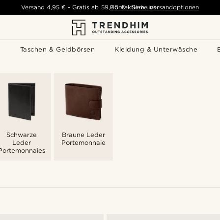
Versand
4,95 €
-
Gratis ab
59,00 €
Kontaktiere uns
-
Siehe Versandoptionen
s
Taschen & Geldbörsen
Kleidung & Unterwäsche
Schwarze
Braune Leder
Leder
Portemonnaie
Portemonnaies