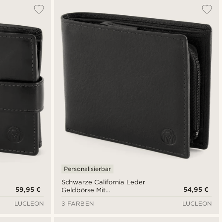
Am Beliebtesten
Neuste
Niedrigster Preis
Höchster Preis
Personalisierbar
Schwarze California Leder
59,95 €
54,95 €
Geldbörse Mit
Innenreißverschluss
LUCLEON
3 FARBEN
LUCLEON