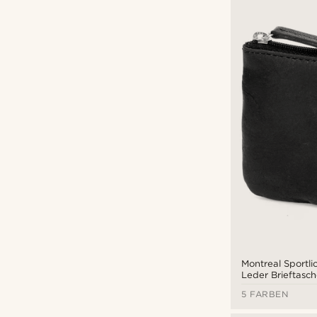
Montreal Sportl
Leder Brieftasc
Schutz
5 FARBEN