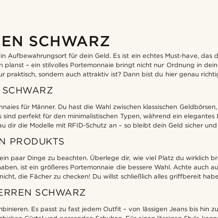
REN SCHWARZ
n Aufbewahrungsort für dein Geld. Es ist ein echtes Must-have, das d
planst – ein stilvolles Portemonnaie bringt nicht nur Ordnung in dei
r praktisch, sondern auch attraktiv ist? Dann bist du hier genau richti
N SCHWARZ
naies für Männer. Du hast die Wahl zwischen klassischen Geldbörsen,
ets sind perfekt für den minimalistischen Typen, während ein elegant
au dir die Modelle mit RFID-Schutz an – so bleibt dein Geld sicher un
EN PRODUKTS
n paar Dinge zu beachten. Überlege dir, wie viel Platz du wirklich br
i haben, ist ein größeres Portemonnaie die bessere Wahl. Achte auch au
nicht, die Fächer zu checken! Du willst schließlich alles griffbereit hab
HERREN SCHWARZ
ombinieren. Es passt zu fast jedem Outfit – von lässigen Jeans bis h