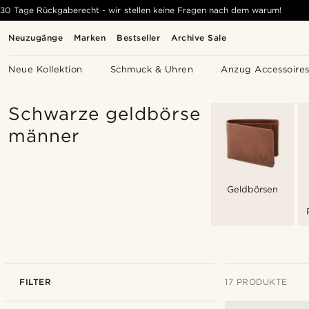
30 Tage Rückgaberecht - wir stellen keine Fragen nach dem warum!
Neuzugänge
Marken
Bestseller
Archive Sale
Neue Kollektion
Schmuck & Uhren
Anzug Accessoire
Schwarze geldbörse
männer
Geldbörsen
FILTER
17 PRODUKTE