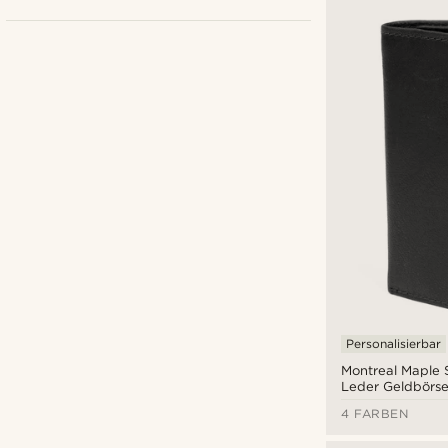
Collin Rowe
(1)
Lucleon
(15)
Tommy Hilfiger
(1)
€
€
Arten der Personalisierung
Personalisierbar
Montreal Maple
Prägen
(8)
Leder Geldbörs
4 FARBEN