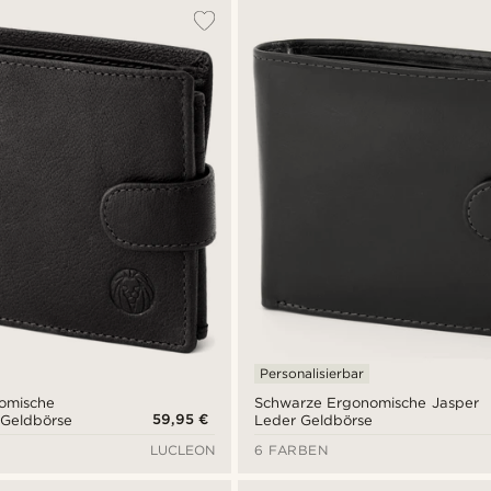
Personalisierbar
omische
Schwarze Ergonomische Jasper
59,95 €
 Geldbörse
Leder Geldbörse
LUCLEON
6 FARBEN