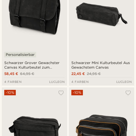
Personalisierbar
Schwarzer Grover Gewachster
Schwarzer Mini Kulturbeutel Aus
Canvas Kulturbeutel zum
Gewachstem Canvas
Ausrollen
58,45 €
64,95 €
22,45 €
24,95 €
4 FARBEN
LUCLEON
4 FARBEN
LUCLEON
-10%
-10%