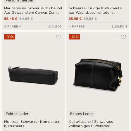
Personalisierbar
Marineblauer Grover Kulturbeutel
Schwarzer Bridge Kulturbeutel
Aus Gewachstem Canvas Zum
aus Wachsbeschichtetem
Aufhängen
Leinenstoff
58,45 €
64,95 €
35,95 €
39,95 €
4 FARBEN
LUCLEON
4 FARBEN
LUCLEON
-10%
-10%
Echtes Leder
Echtes Leder
Montreal Schwarzer Kompakter
Kulturtasche | Schwarzes
Kulturbeutel
vollnarbiges Büffelleder