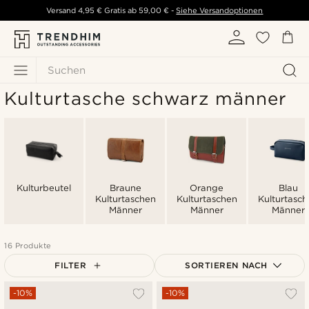
Versand
4,95 €
Gratis ab
59,00 €
-
Siehe Versandoptionen
Suchen
Kulturtasche schwarz männer
Kulturbeutel
Braune
Orange
Blau
Kulturtaschen
Kulturtaschen
Kulturtasch
Männer
Männer
Männer
16 Produkte
FILTER
SORTIEREN NACH
Am Beliebtesten
-10%
-10%