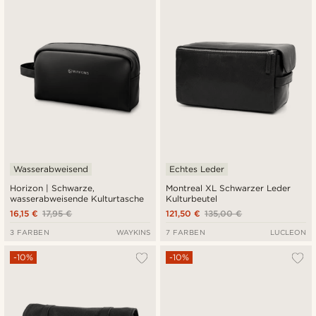
Neuste
Niedrigster Preis
Höchster Preis
Wasserabweisend
Echtes Leder
Horizon | Schwarze,
Montreal XL Schwarzer Leder
wasserabweisende Kulturtasche
Kulturbeutel
16,15 €
17,95 €
121,50 €
135,00 €
3 FARBEN
WAYKINS
7 FARBEN
LUCLEON
-10%
-10%