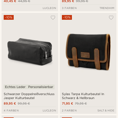
40,45 €
44,95 €
89,95 €
99,95 €
LUCLEON
3 FARBEN
TRENDHIM
-10%
-10%
Echtes Leder
Personalisierbar
Schwarzer Doppelreißverschluss
Sylas Tarpa Kulturbeutel In
Jasper Kulturbeutel
Schwarz & Hellbraun
89,95 €
99,95 €
71,95 €
79,95 €
4 FARBEN
LUCLEON
2 FARBEN
SALT & HIDE