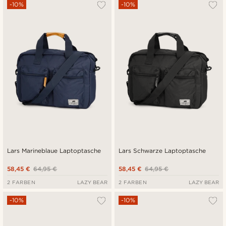
Am Beliebtesten
-10%
-10%
Neuste
Niedrigster Preis
Höchster Preis
Lars Marineblaue Laptoptasche
Lars Schwarze Laptoptasche
58,45 €
64,95 €
58,45 €
64,95 €
2 FARBEN
LAZY BEAR
2 FARBEN
LAZY BEAR
-10%
-10%