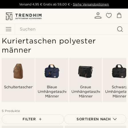
Versand
4,95 €
Gratis ab
59,00 €
-
Siehe Versandoptionen
Suchen
Kuriertaschen polyester
männer
Schultertaschen
Blaue
Graue
Schwarz
Umhängetaschen
Umhängetaschen
Umhängeta
Männer
Männer
Männer
5 Produkte
FILTER
SORTIEREN NACH