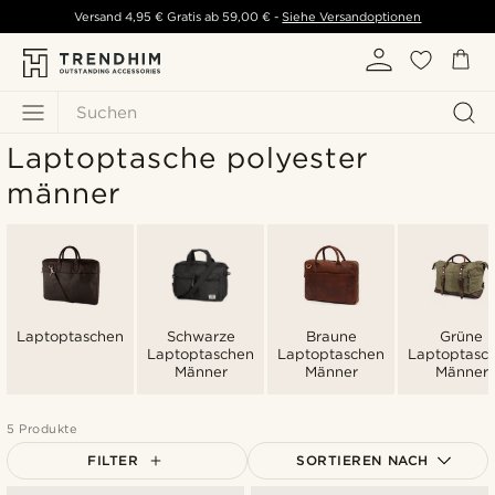
Versand
4,95 €
Gratis ab
59,00 €
-
Siehe Versandoptionen
Suchen
Laptoptasche polyester
männer
Laptoptaschen
Schwarze
Braune
Grüne
Laptoptaschen
Laptoptaschen
Laptoptasc
Männer
Männer
Männer
5 Produkte
FILTER
SORTIEREN NACH