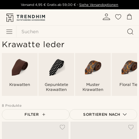
Versand
4,95 €
Gratis ab
59,00 €
-
Siehe Versandoptionen
Suchen
Krawatte leder
Krawatten
Gepunktete
Muster
Floral Tie
Krawatten
Krawatten
8 Produkte
FILTER
SORTIEREN NACH
Am Beliebtesten
Neuste