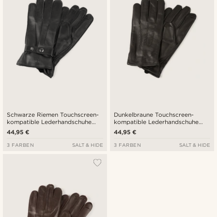
Schwarze Riemen Touchscreen-
Dunkelbraune Touchscreen-
kompatible Lederhandschuhe
kompatible Lederhandschuhe
aus Schafleder
aus Schafleder
44,95 €
44,95 €
3 FARBEN
SALT & HIDE
3 FARBEN
SALT & HIDE