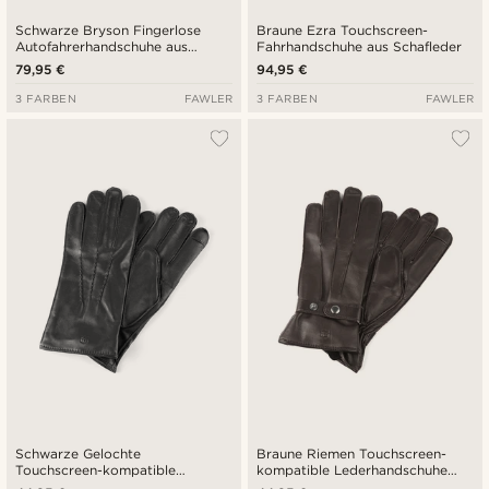
Schwarze Bryson Fingerlose
Braune Ezra Touchscreen-
Autofahrerhandschuhe aus
Fahrhandschuhe aus Schafleder
Schafleder
79,95 €
94,95 €
3 FARBEN
FAWLER
3 FARBEN
FAWLER
Schwarze Gelochte
Braune Riemen Touchscreen-
Touchscreen-kompatible
kompatible Lederhandschuhe
Lederhandschuhe aus Schafleder
aus Schafleder