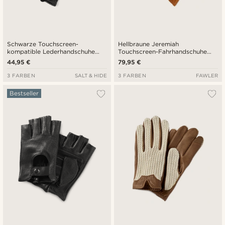
Schwarze Touchscreen-
Hellbraune Jeremiah
kompatible Lederhandschuhe
Touchscreen-Fahrhandschuhe
aus Schafleder
aus Schafleder
44,95 €
79,95 €
3 FARBEN
SALT & HIDE
3 FARBEN
FAWLER
Bestseller