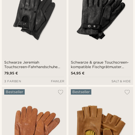
Schwarze Jeremiah
Schwarze & graue Touchscreen-
Touchscreen-Fahrhandschuhe
kompatible Fischgrätmuster
aus Schafleder
Schaflederhandschuhe
79,95 €
54,95 €
3 FARBEN
FAWLER
SALT & HIDE
Bestseller
Bestseller