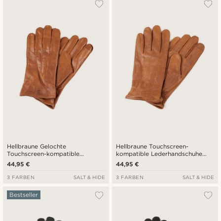
Hellbraune Gelochte
Hellbraune Touchscreen-
Touchscreen-kompatible
kompatible Lederhandschuhe
Lederhandschuhe aus Schafleder
aus Schafleder
44,95 €
44,95 €
3 FARBEN
SALT & HIDE
3 FARBEN
SALT & HIDE
Bestseller