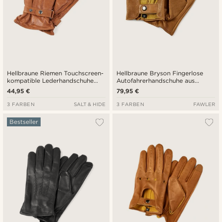
Hellbraune Riemen Touchscreen-
Hellbraune Bryson Fingerlose
kompatible Lederhandschuhe
Autofahrerhandschuhe aus
aus Schafleder
Schafleder
44,95 €
79,95 €
3 FARBEN
SALT & HIDE
3 FARBEN
FAWLER
Bestseller