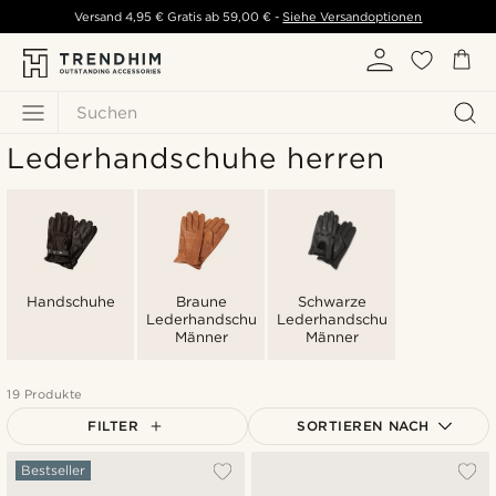
Versand
4,95 €
Gratis ab
59,00 €
-
Siehe Versandoptionen
Suchen
Lederhandschuhe herren
Handschuhe
Braune
Schwarze
Lederhandschuhe
Lederhandschuhe
Männer
Männer
19 Produkte
FILTER
SORTIEREN NACH
Am Beliebtesten
Bestseller