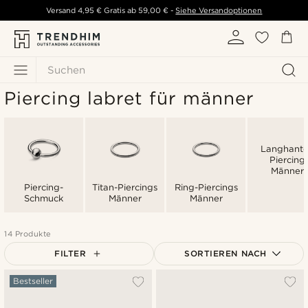
Versand
4,95 €
Gratis ab
59,00 €
-
Siehe Versandoptionen
Suchen
Piercing labret für männer
Langhante
Piercing
Männer
Piercing-
Titan-Piercings
Ring-Piercings
Schmuck
Männer
Männer
14 Produkte
FILTER
SORTIEREN NACH
Am Beliebtesten
Bestseller
Neuste