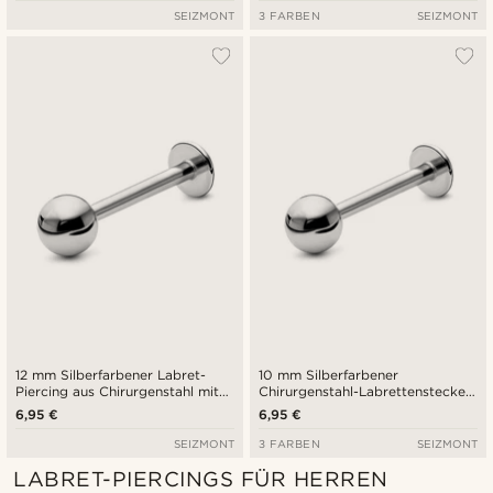
SEIZMONT
3 FARBEN
SEIZMONT
12 mm Silberfarbener Labret-
10 mm Silberfarbener
Piercing aus Chirurgenstahl mit
Chirurgenstahl-Labrettenstecker
Kugelspitze
mit Kugelspitze
6,95 €
6,95 €
SEIZMONT
3 FARBEN
SEIZMONT
LABRET-PIERCINGS FÜR HERREN