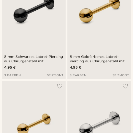
8 mm Schwarzes Labret-Piercing
8 mm Goldfarbenes Labret-
aus Chirurgenstahl mit
Piercing aus Chirurgenstahl mit
Kugelspitze
Kugelspitze
4,95 €
4,95 €
3 FARBEN
SEIZMONT
3 FARBEN
SEIZMONT