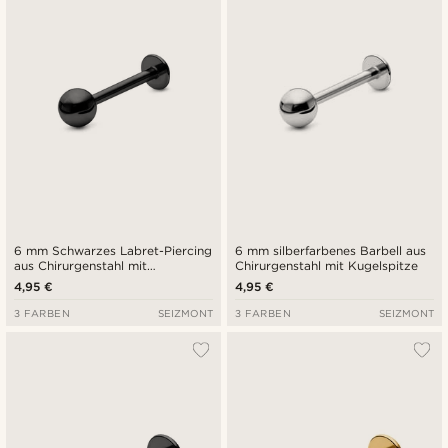
Niedrigster Preis
Höchster Preis
6 mm Schwarzes Labret-Piercing
6 mm silberfarbenes Barbell aus
aus Chirurgenstahl mit
Chirurgenstahl mit Kugelspitze
Kugelspitze
4,95 €
4,95 €
3 FARBEN
SEIZMONT
3 FARBEN
SEIZMONT