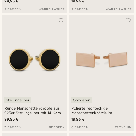
99,95 €
19,95 €
Zifferblatt
5 FARBEN
WARREN ASHER
2 FARBEN
WARREN ASHER
Sterlingsilber
Gravieren
Runde Manschettenknöpfe aus
Polierte rechteckige
925er Sterlingsilber mit 14 Karat
Manschettenknöpfe im
Goldbeschichtung und Onyx-
Roségoldton
99,95 €
19,95 €
Einlage
7 FARBEN
SIDEGREN
8 FARBEN
TRENDHIM