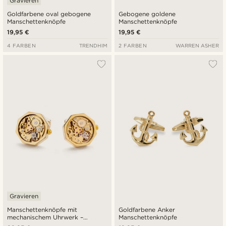
Gravieren
Goldfarbene oval gebogene
Gebogene goldene
Manschettenknöpfe
Manschettenknöpfe
19,95 €
19,95 €
4 FARBEN
TRENDHIM
2 FARBEN
WARREN ASHER
Gravieren
Manschettenknöpfe mit
Goldfarbene Anker
mechanischem Uhrwerk –
Manschettenknöpfe
Goldgehäuse und goldenes