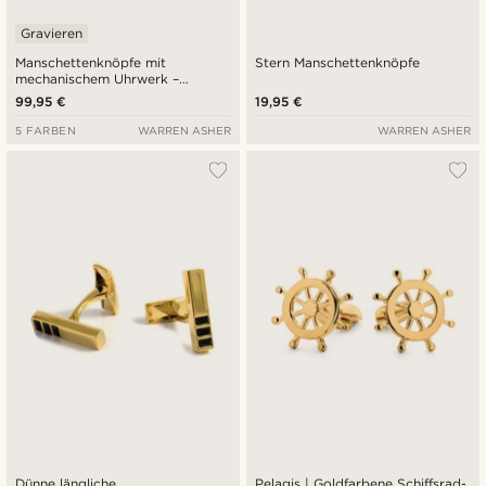
Gravieren
Manschettenknöpfe mit
Stern Manschettenknöpfe
mechanischem Uhrwerk –
Silbergehäuse mit goldenem
99,95 €
19,95 €
Zifferblatt
5 FARBEN
WARREN ASHER
WARREN ASHER
Dünne längliche
Pelagis | Goldfarbene Schiffsrad-