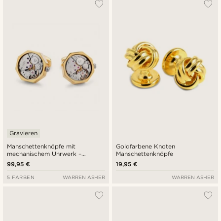
Gravieren
Manschettenknöpfe mit
Goldfarbene Knoten
mechanischem Uhrwerk –
Manschettenknöpfe
Goldgehäuse mit silbernem
99,95 €
19,95 €
Zifferblatt
5 FARBEN
WARREN ASHER
WARREN ASHER