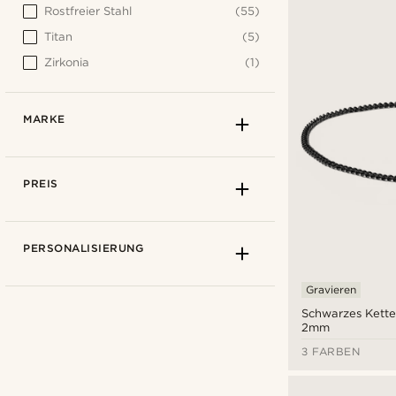
Rostfreier Stahl
(55)
Titan
(5)
Zirkonia
(1)
MARKE
PREIS
PERSONALISIERUNG
Gravieren
Schwarzes Kett
2mm
3 FARBEN