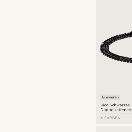
Arkai
(7)
Fort Tempus
(6)
Lucleon
(57)
Tommy Hilfiger
(1)
€
€
Arten der Personalisierung
Gravieren
(60)
Gravieren
Rico Schwarzes
Doppelkettena
4 FARBEN