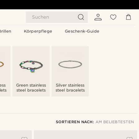
Suchen
Brillen
Körperpflege
Geschenk-Guide
ess
Green stainless
Silver stainless
lets
steel bracelets
steel bracelets
SORTIEREN NACH:
AM BELIEBTESTEN
Am Beliebtesten