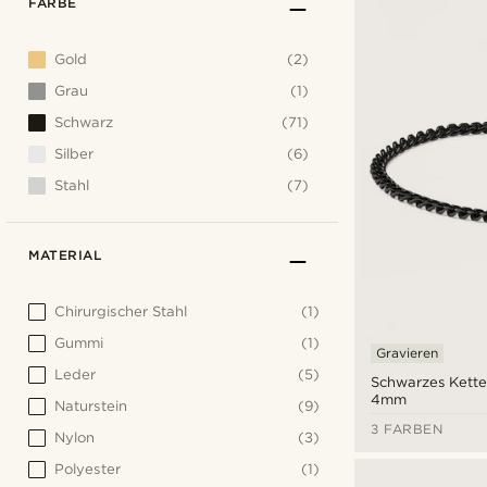
FARBE
Gold
(2)
Grau
(1)
Schwarz
(71)
Silber
(6)
Stahl
(7)
MATERIAL
Chirurgischer Stahl
(1)
Gummi
(1)
Gravieren
Leder
(5)
Schwarzes Kett
4mm
Naturstein
(9)
3 FARBEN
Nylon
(3)
Polyester
(1)