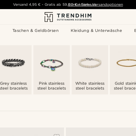
Versand
4,95 €
-
Gratis ab
59,00 €
Kontaktiere uns
-
Siehe Versandoptionen
s
Taschen & Geldbörsen
Kleidung & Unterwäsche
Grey stainless
Pink stainless
White stainless
Gold stainl
steel bracelets
steel bracelets
steel bracelets
steel brace