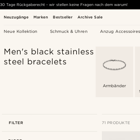
30 Tage Rückgaberecht - wir stellen keine Fragen nach dem warum!
Neuzugänge
Marken
Bestseller
Archive Sale
Neue Kollektion
Schmuck & Uhren
Anzug Accessoire
Men's black stainless
steel bracelets
Armbänder
FILTER
71 PRODUKTE