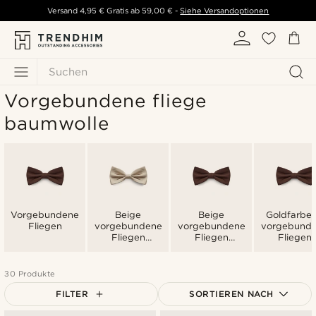
Versand
4,95 €
Gratis ab
59,00 €
-
Siehe Versandoptionen
Suchen
Vorgebundene fliege
baumwolle
Vorgebundene
Beige
Beige
Goldfarbe
Fliegen
vorgebundene
vorgebundene
vorgebund
Fliegen
Fliegen
Fliegen
Männer
Männer
Männer
30 Produkte
FILTER
SORTIEREN NACH