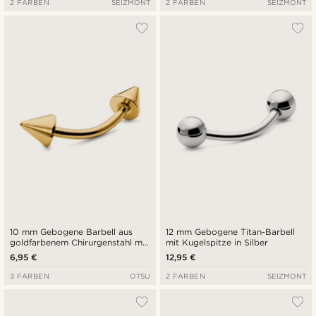
2 FARBEN
SEIZMONT
2 FARBEN
SEIZMONT
10 mm Gebogene Barbell aus
12 mm Gebogene Titan-Barbell
goldfarbenem Chirurgenstahl mit
mit Kugelspitze in Silber
Stacheln
6,95 €
12,95 €
3 FARBEN
OTSU
2 FARBEN
SEIZMONT