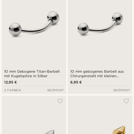
10 mm Gebogene Titan-Barbell
10 mm gebogenes Barbell aus
mit Kugelspitze in Silber
Chirurgenstahl mit kleinen
Kugeln
12,95 €
6,95 €
2 FARBEN
SEIZMONT
SEIZMONT