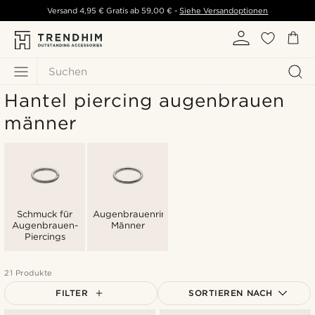
Versand
4,95 €
Gratis ab
59,00 €
-
Siehe Versandoptionen
Suchen
Hantel piercing augenbrauen
männer
Schmuck für
Augenbrauenringe
Augenbrauen-
Männer
Piercings
21 Produkte
FILTER
SORTIEREN NACH