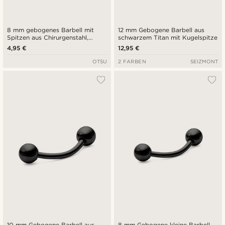
8 mm gebogenes Barbell mit
12 mm Gebogene Barbell aus
Spitzen aus Chirurgenstahl,
schwarzem Titan mit Kugelspitze
silberfarben
4,95 €
12,95 €
OTSU
2 FARBEN
SEIZMONT
10 mm Gebogene Barbell aus
8 mm Gebogene kleine Barbell