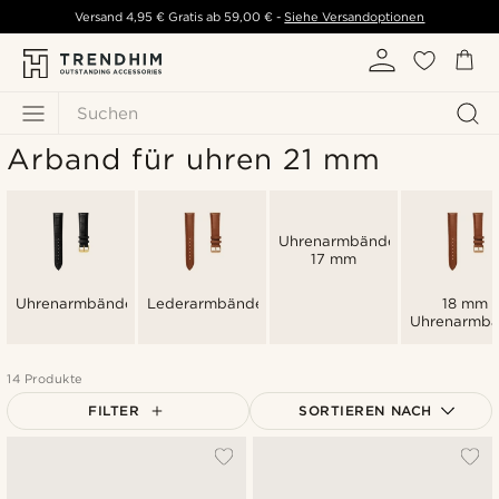
Versand
4,95 €
Gratis ab
59,00 €
-
Siehe Versandoptionen
Suchen
Arband für uhren 21 mm
Uhrenarmbänder
17 mm
Uhrenarmbänder
Lederarmbänder
18 mm
Uhrenarmbä
14 Produkte
FILTER
SORTIEREN NACH
Am Beliebtesten
Neuste