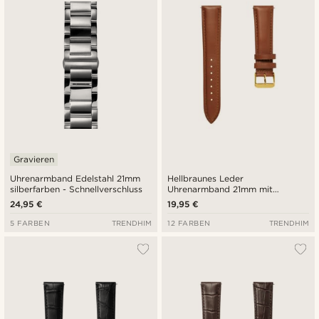
Niedrigster Preis
Höchster Preis
Gravieren
Uhrenarmband Edelstahl 21mm
Hellbraunes Leder
silberfarben - Schnellverschluss
Uhrenarmband 21mm mit
goldfarbener Schließe -
24,95 €
19,95 €
Schnellverschluss
5 FARBEN
TRENDHIM
12 FARBEN
TRENDHIM