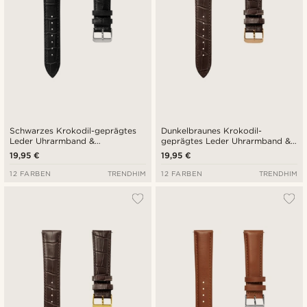
Schwarzes Krokodil-geprägtes
Dunkelbraunes Krokodil-
Leder Uhrarmband &
geprägtes Leder Uhrarmband &
silberfarbene Schließe
roségoldfarbene Schließe
19,95 €
19,95 €
12 FARBEN
TRENDHIM
12 FARBEN
TRENDHIM