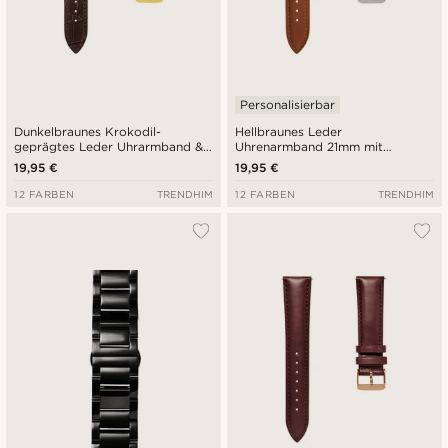
Personalisierbar
Dunkelbraunes Krokodil-
Hellbraunes Leder
geprägtes Leder Uhrarmband &
Uhrenarmband 21mm mit
goldfarbene Schließe
silberfarbener Schließe -
19,95 €
19,95 €
Schnellverschluss
12 FARBEN
TRENDHIM
12 FARBEN
TRENDHIM