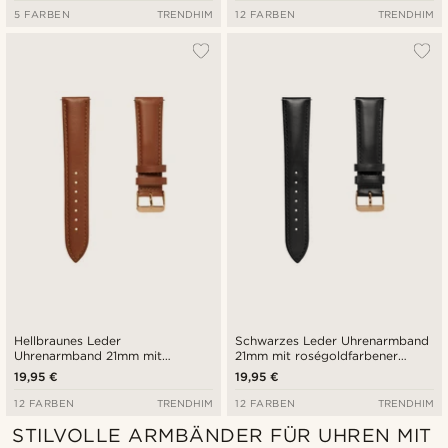
5 FARBEN
TRENDHIM
12 FARBEN
TRENDHIM
Hellbraunes Leder
Schwarzes Leder Uhrenarmband
Uhrenarmband 21mm mit
21mm mit roségoldfarbener
roségoldfarbener Schließe -
Schließe - Schnellverschluss
19,95 €
19,95 €
Schnellverschluss
12 FARBEN
TRENDHIM
12 FARBEN
TRENDHIM
STILVOLLE ARMBÄNDER FÜR UHREN MIT