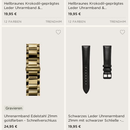
Hellbraunes Krokodil-geprägtes
Hellbraunes Krokodil-geprägtes
Leder Uhrarmband &
Leder Uhrarmband &
roségoldfarbene Schließe
goldfarbene Schließe
19,95 €
19,95 €
12 FARBEN
TRENDHIM
12 FARBEN
TRENDHIM
Gravieren
Uhrenarmband Edelstahl 21mm
Schwarzes Leder Uhrenarmband
goldfarben - Schnellverschluss
21mm mit schwarzer Schließe -
Schnellverschluss
24,95 €
19,95 €