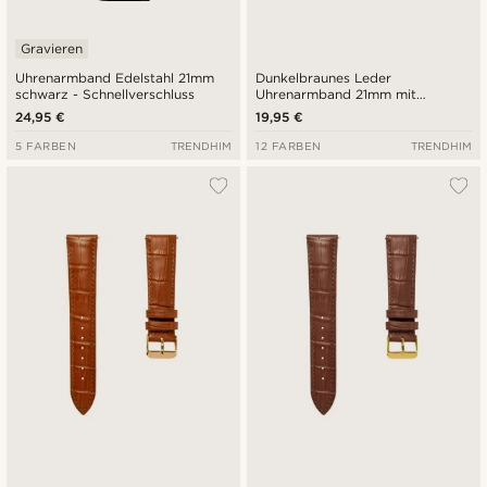
Gravieren
Uhrenarmband Edelstahl 21mm
Dunkelbraunes Leder
schwarz - Schnellverschluss
Uhrenarmband 21mm mit
roségoldfarbener Schließe -
24,95 €
19,95 €
Schnellverschluss
5 FARBEN
TRENDHIM
12 FARBEN
TRENDHIM