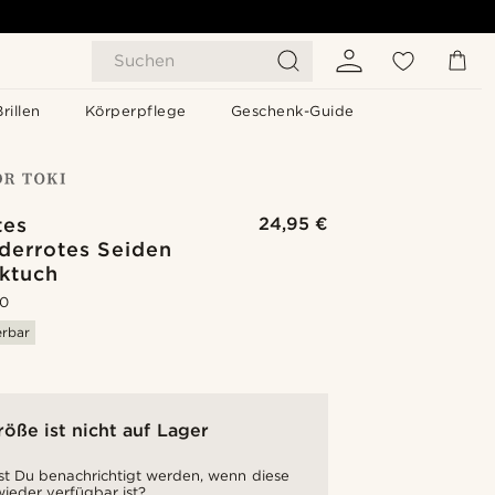
Suchen
Brillen
Körperpflege
Geschenk-Guide
tes
24,95 €
derrotes Seiden
cktuch
.0
erbar
röße ist nicht auf Lager
t Du benachrichtigt werden, wenn diese
ieder verfügbar ist?