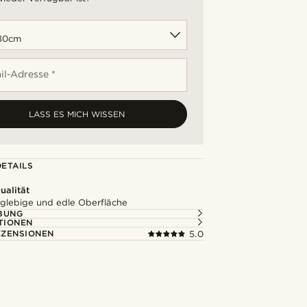
il-Adresse *
LASS ES MICH WISSEN
ETAILS
alität
nglebige und edle Oberfläche
BUNG
TIONEN
ZENSIONEN
5.0