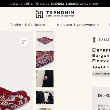
Versand
4,95 €
-
Gratis ab
59,00 €
Kontaktiere uns
-
Siehe Versandoptionen
s
Taschen & Geldbörsen
Kleidung & Unterwäsche
Elegan
Burgun
Einste
5
Personalisi
Die G
Möchtes
Größe w