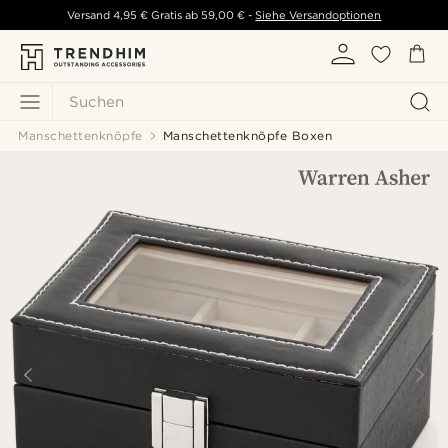
Versand
4,95 €
Gratis ab
59,00 €
-
Siehe Versandoptionen
Suchen
Manschettenknöpfe
Manschettenknöpfe Boxen