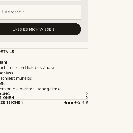
il-Adresse *
LASS ES MICH WISSEN
ETAILS
tahl
ich, rost- und lichtbeständig
schluss
 schließt mühelos
öße
em an die meisten Handgelenke
BUNG
TIONEN
ZENSIONEN
4.6