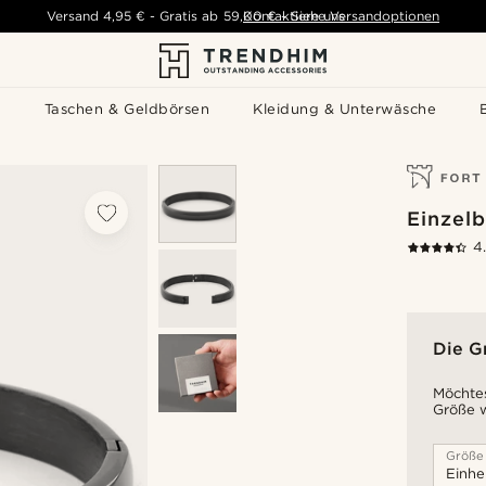
Versand
4,95 €
-
Gratis ab
59,00 €
Kontaktiere uns
-
Siehe Versandoptionen
s
Taschen & Geldbörsen
Kleidung & Unterwäsche
Einzel
4
Die G
Möchtes
Größe w
Größe