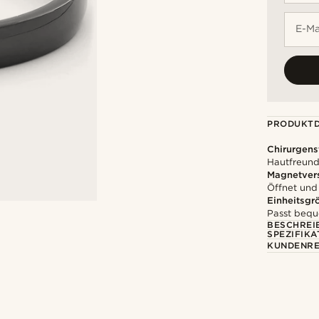
E-Ma
PRODUKTD
Chirurgens
Hautfreundl
Magnetver
Öffnet und
Einheitsgr
Passt bequ
BESCHREI
SPEZIFIKA
KUNDENRE