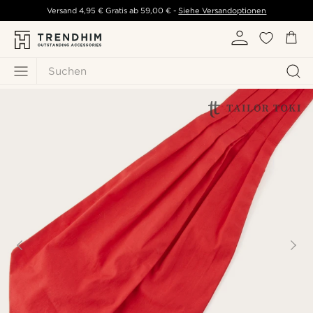
Versand
4,95 €
Gratis ab
59,00 €
-
Siehe Versandoptionen
Suchen