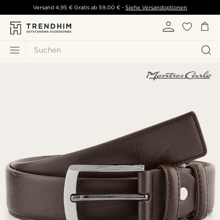
Versand
4,95 €
Gratis ab
59,00 €
-
Siehe Versandoptionen
Suchen