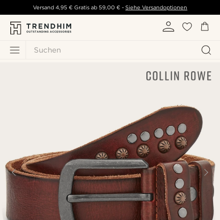
Versand
4,95 €
Gratis ab
59,00 €
-
Siehe Versandoptionen
Suchen