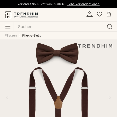
Versand
4,95 €
Gratis ab
59,00 €
-
Siehe Versandoptionen
Suchen
Fliegen
Fliege-Sets