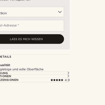
il-Adresse *
LASS ES MICH WISSEN
ETAILS
alität
nglebige und edle Oberfläche
BUNG
TIONEN
ZENSIONEN
4.9