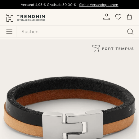
Versand
4,95 €
Gratis ab
59,00 €
-
Siehe Versandoptionen
Suchen