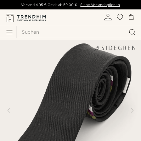
Versand
4,95 €
Gratis ab
59,00 €
-
Siehe Versandoptionen
Suchen