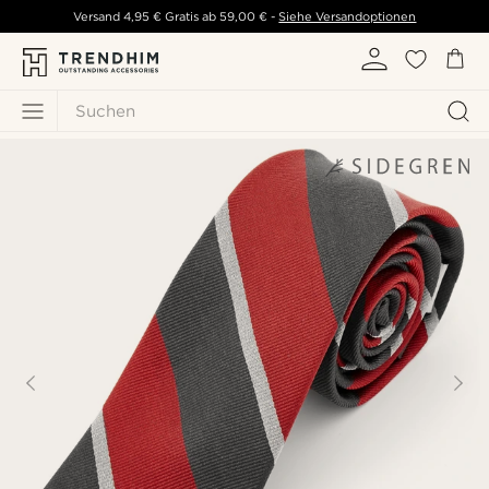
Versand
4,95 €
Gratis ab
59,00 €
-
Siehe Versandoptionen
Suchen