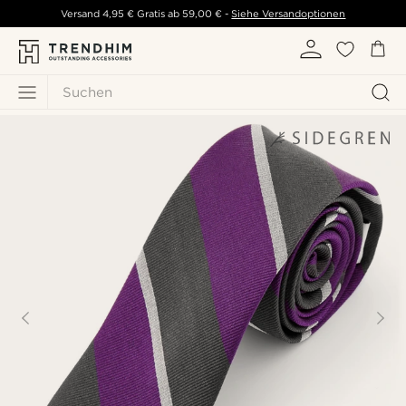
Versand
4,95 €
Gratis ab
59,00 €
-
Siehe Versandoptionen
Suchen