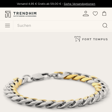
Versand
4,95 €
Gratis ab
59,00 €
-
Siehe Versandoptionen
Suchen