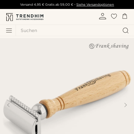
Versand
4,95 €
Gratis ab
59,00 €
-
Siehe Versandoptionen
Suchen