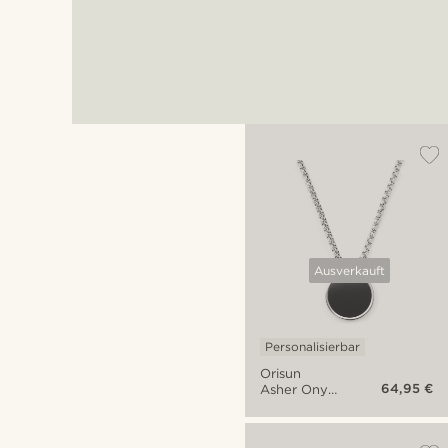
Ausverkauft
Personalisierbar
Orisun
64,95 €
Asher Onyx
Halskette