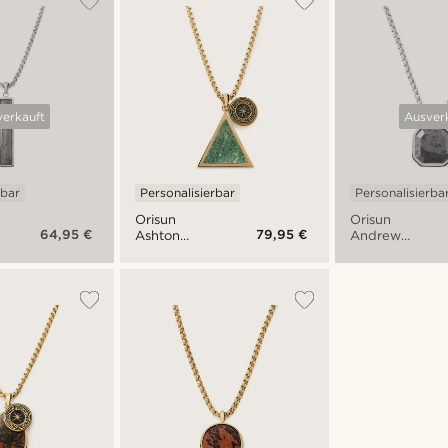
erkauft
Ausver
rbar
Personalisierbar
Personalisierba
Orisun
Orisun
64,95 €
79,95 €
r
Ashton
Andrew
Afrikanische
Mahagoni
Jade-
Obsidian
Halskette
Halskette