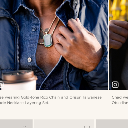
ee wearing Gold-tone Rico Chain and Orisun Taiwanese
Chad we
ade Necklace Layering Set.
Obsidian