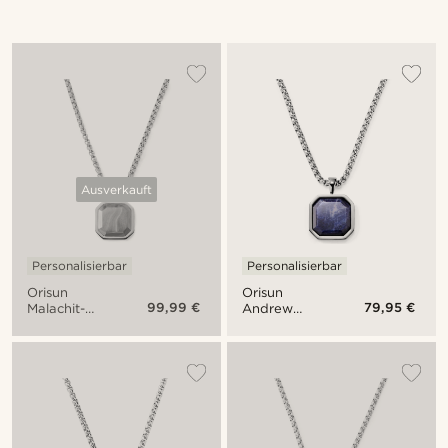
Ausverkauft
Personalisierbar
Personalisierbar
Orisun
Orisun
99,99 €
79,95 €
Malachit-
Andrew
Halskette in
Sodalith
limitierter
Halskette
Auflage