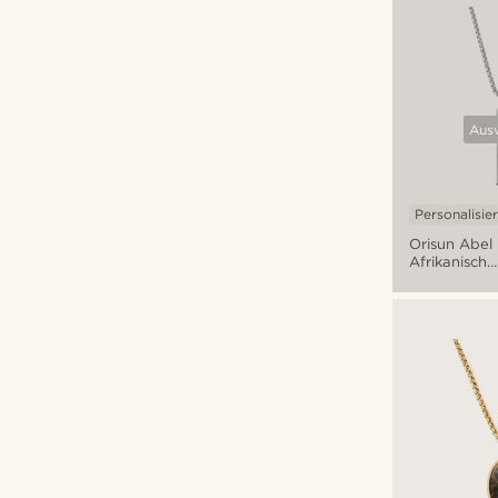
Ausv
Personalisie
Orisun Abel
Afrikanische
Jade
Halskette