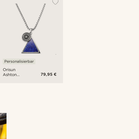
Personalisierbar
Orisun
79,95 €
Ashton
Lapislazuli
Halskette
2/4