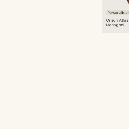
Personalisie
Orisun Atlas
Mahagoni
Obsidian
Halskette