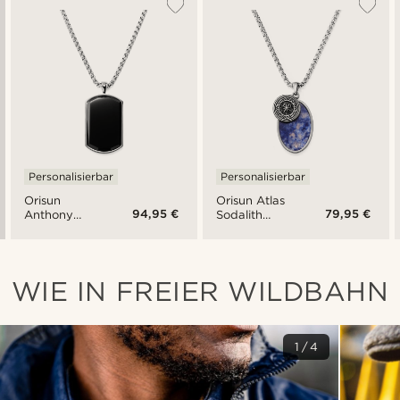
Personalisierbar
Personalisierbar
Orisun
Orisun Atlas
94,95 €
79,95 €
Anthony
Sodalith
Onyx
Halskette
Halskette
WIE IN FREIER WILDBAHN
1/4