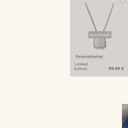
Ausverkauft
Personalisierbar
Limited
99,99 €
Edition
Orisun
Blauer
Spitzenachatstein
Halskette