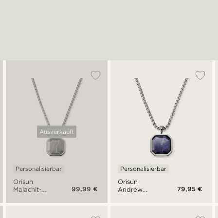
Ausverkauft
Personalisierbar
Personalisierbar
Orisun
Orisun
99,99 €
79,95 €
Malachit-
Andrew
Halskette in
Sodalith
limitierter
Halskette
Auflage