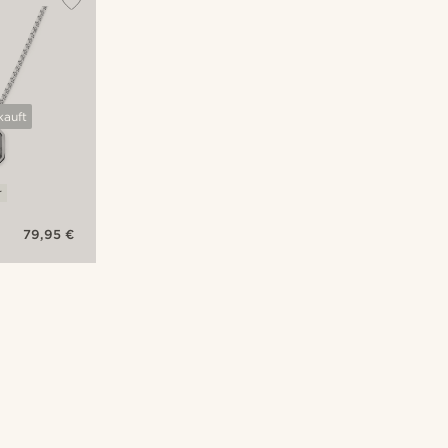
kauft
r
79,95 €