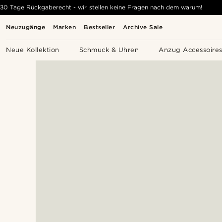
30 Tage Rückgaberecht - wir stellen keine Fragen nach dem warum!
Neuzugänge
Marken
Bestseller
Archive Sale
Neue Kollektion
Schmuck & Uhren
Anzug Accessoire