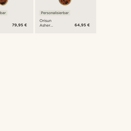
rbar
Personalisierbar
Orisun
79,95 €
64,95 €
Asher
Obsidian
Halskette
aus
Mahagoni